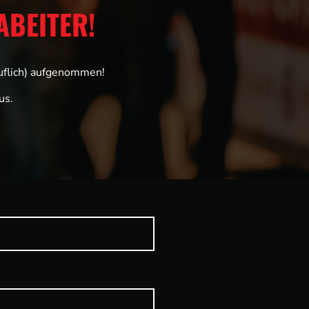
ABEITER!
ruflich) aufgenommen!
us.