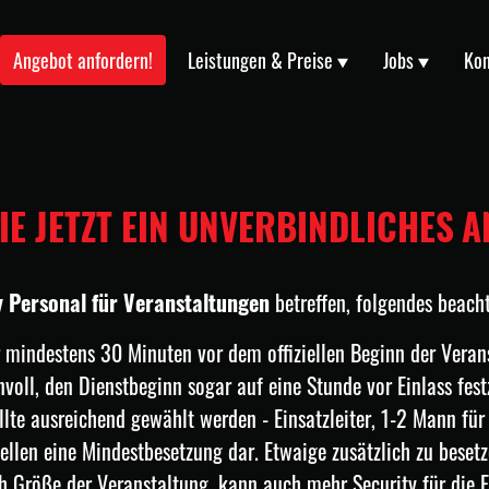
Angebot anfordern!
Leistungen & Preise
Jobs
Kon
IE JETZT EIN UNVERBINDLICHES A
y Personal für Veranstaltungen
betreffen, folgendes beach
 mindestens 30 Minuten vor dem offiziellen Beginn der Verans
nvoll, den Dienstbeginn sogar auf eine Stunde vor Einlass fest
llte ausreichend gewählt werden - Einsatzleiter, 1-2 Mann für
ellen eine Mindestbesetzung dar. Etwaige zusätzlich zu besetz
h Größe der Veranstaltung, kann auch mehr Security für die E